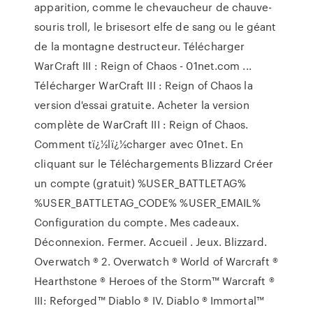
apparition, comme le chevaucheur de chauve-
souris troll, le brisesort elfe de sang ou le géant
de la montagne destructeur. Télécharger
WarCraft III : Reign of Chaos - 01net.com ...
Télécharger WarCraft III : Reign of Chaos la
version d'essai gratuite. Acheter la version
complète de WarCraft III : Reign of Chaos.
Comment tï¿½lï¿½charger avec 01net. En
cliquant sur le Téléchargements Blizzard Créer
un compte (gratuit) %USER_BATTLETAG%
%USER_BATTLETAG_CODE% %USER_EMAIL%
Configuration du compte. Mes cadeaux.
Déconnexion. Fermer. Accueil . Jeux. Blizzard.
Overwatch ® 2. Overwatch ® World of Warcraft ®
Hearthstone ® Heroes of the Storm™ Warcraft ®
III: Reforged™ Diablo ® IV. Diablo ® Immortal™